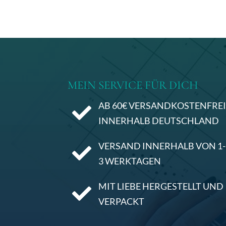
t
e
r
n
a
MEIN SERVICE FÜR DICH
t
i
AB 60€ VERSANDKOSTENFRE

v
INNERHALB DEUTSCHLAND
e
:
VERSAND INNERHALB VON 1-

3 WERKTAGEN
MIT LIEBE HERGESTELLT UND

VERPACKT