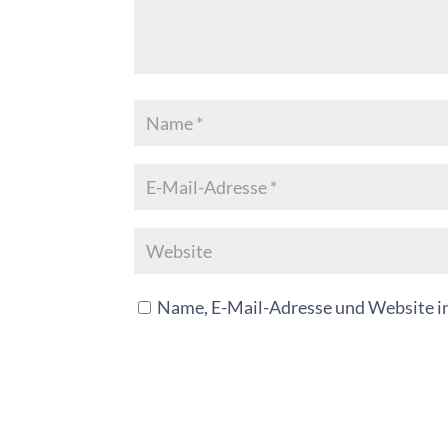
Name, E-Mail-Adresse und Website i
A
l