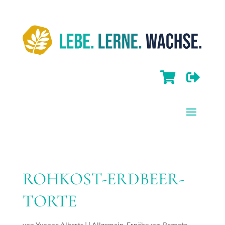


ROHKOST-ERDBEER-
TORTE
von
Yvonne Alberts
|
|
Allgemein
,
Ernährung
,
Rezepte