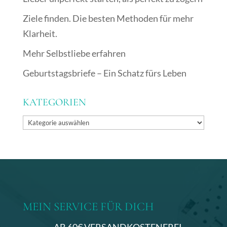
e
:
Ziele finden. Die besten Methoden für mehr
Klarheit.
Mehr Selbstliebe erfahren
Geburtstagsbriefe – Ein Schatz fürs Leben
KATEGORIEN
Kategorien
MEIN SERVICE FÜR DICH
AB 60€ VERSANDKOSTENFREI