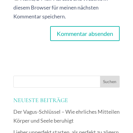
diesem Browser für meinen nächsten
Kommentar speichern.
A
l
t
e
r
n
a
NEUESTE BEITRÄGE
t
Der Vagus-Schlüssel – Wie ehrliches Mitteilen
i
Körper und Seele beruhigt
v
Lieber unperfekt starten, als perfekt zu zögern