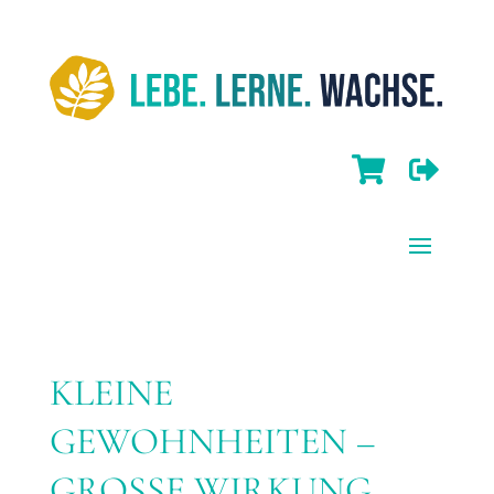


KLEINE
GEWOHNHEITEN –
GROSSE WIRKUNG