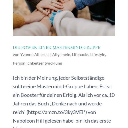
DIE POWER EINER MASTERMIND-GRUPPE
von
Yvonne Alberts
|
|
Allgemein
,
Lifehacks
,
Lifestyle
,
Persönlichkeitsentwicklung
Ich bin der Meinung, jeder Selbstständige
sollte eine Mastermind-Gruppe haben. Es ist
ein Booster für deinen Erfolg. Als ich vor ca. 10
Jahren das Buch „Denke nach und werde
reich“ (https://amzn.to/3ky3VEi*) von
Napoleon Hill gelesen habe, bin ich das erste