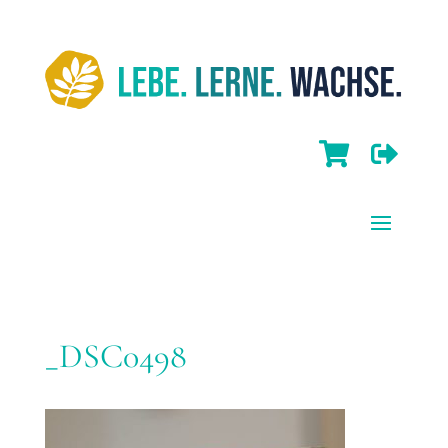


_DSC0498