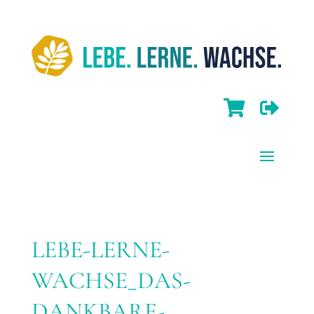


LEBE-LERNE-
WACHSE_DAS-
DANKBARE-