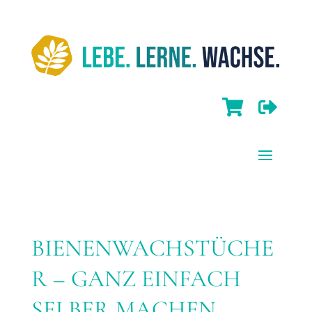


BIENENWACHSTÜCHE
R – GANZ EINFACH
SELBER MACHEN